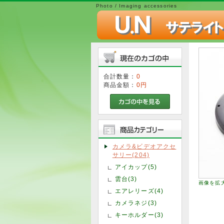
Photo / Imaging accessories
合計数量：
0
商品金額：
0円
カメラ&ビデオアクセ
サリー(204)
アイカップ(5)
雲台(3)
画像を拡
エアレリーズ(4)
カメラネジ(3)
キーホルダー(3)