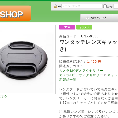
記憶
商品コード：
UNX-9535
ワンタッチレンズキャップ
き)
販売価格(税込)：
1,460
円
関連カテゴリ：
カメラ&ビデオアクセサリー
カメラ&ビデオアクセサリー
>
キャッ
新製品一覧
レンズフードが付いていても楽にキ
止紐付ですので紛失の心配もありま
大する
で、レンズメーカーに関係なくご使用で
ド77mmのキャップとしても使用可
注:魚眼レンズ等、レンズ及びレンズ
がありますのでご注意ください。