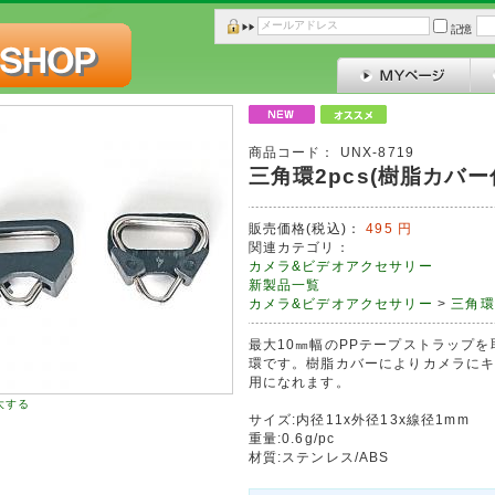
記憶
商品コード：
UNX-8719
三角環2pcs(樹脂カバー
販売価格(税込)：
495
円
関連カテゴリ：
カメラ&ビデオアクセサリー
新製品一覧
カメラ&ビデオアクセサリー
>
三角環
最大10㎜幅のPPテープストラップ
環です。樹脂カバーによりカメラに
用になれます。
大する
サイズ:内径11x外径13x線径1mm
重量:0.6g/pc
材質:ステンレス/ABS