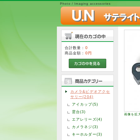
Photo / Imaging accessories
合計数量：
0
商品金額：
0円
カメラ&ビデオアクセ
サリー(204)
アイカップ(5)
雲台(3)
画像を拡
エアレリーズ(4)
カメラネジ(3)
キーホルダー(3)