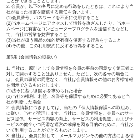
ことができることとします。
2. 会員が、以下の各号に定める行為をしたときは、これにより当
社が被った損害を賠償する責任を負います。
(1)会員番号、パスワードを不正に使用すること
(2)当ホームページにアクセスして情報を改ざんしたり、当ホー
ムページに有害なコンピュータープログラムを送信するなどし
て、当社の営業を妨害すること
(3)当社が扱う商品の知的所有権を侵害する行為をすること
(4)その他、この利用規約に反する行為をすること
第6条 (会員情報の取扱い)
1. 当社は、原則として会員情報を会員の事前の同意なく第三者に
対して開示することはありません。ただし、次の各号の場合に
は、会員の事前の同意なく、当社は会員情報その他のお客様情報
を開示できるものとします。
(1)法令に基づき開示を求められた場合
(2)当社の権利、利益、名誉等を保護するために必要であると当
社が判断した場合
2. 会員情報につきましては、当社の「個人情報保護への取組み」
に従い、当社が管理します。当社は、会員情報を、会員へのサー
ビス提供、サービス内容の向上、サービスの利用促進、およびサ
ービスの健全かつ円滑な運営の確保を図る目的のために、当社お
いて利用することができるものとします。
3. 当社は、会員に対して、メールマガジンその他の方法による情