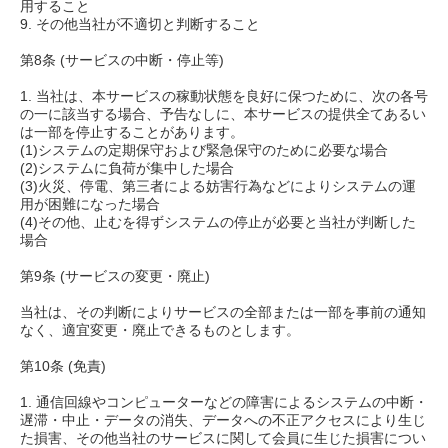
用すること
9. その他当社が不適切と判断すること
第8条 (サービスの中断・停止等)
1. 当社は、本サービスの稼動状態を良好に保つために、次の各号
の一に該当する場合、予告なしに、本サービスの提供全てあるい
は一部を停止することがあります。
(1)システムの定期保守および緊急保守のために必要な場合
(2)システムに負荷が集中した場合
(3)火災、停電、第三者による妨害行為などによりシステムの運
用が困難になった場合
(4)その他、止むを得ずシステムの停止が必要と当社が判断した
場合
第9条 (サービスの変更・廃止)
当社は、その判断によりサービスの全部または一部を事前の通知
なく、適宜変更・廃止できるものとします。
第10条 (免責)
1. 通信回線やコンピューターなどの障害によるシステムの中断・
遅滞・中止・データの消失、データへの不正アクセスにより生じ
た損害、その他当社のサービスに関して会員に生じた損害につい