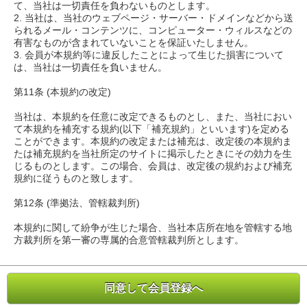
て、当社は一切責任を負わないものとします。
2. 当社は、当社のウェブページ・サーバー・ドメインなどから送
られるメール・コンテンツに、コンピューター・ウィルスなどの
有害なものが含まれていないことを保証いたしません。
3. 会員が本規約等に違反したことによって生じた損害について
は、当社は一切責任を負いません。
第11条 (本規約の改定)
当社は、本規約を任意に改定できるものとし、また、当社におい
て本規約を補充する規約(以下「補充規約」といいます)を定める
ことができます。本規約の改定または補充は、改定後の本規約ま
たは補充規約を当社所定のサイトに掲示したときにその効力を生
じるものとします。この場合、会員は、改定後の規約および補充
規約に従うものと致します。
第12条 (準拠法、管轄裁判所)
本規約に関して紛争が生じた場合、当社本店所在地を管轄する地
方裁判所を第一審の専属的合意管轄裁判所とします。
同意して会員登録へ