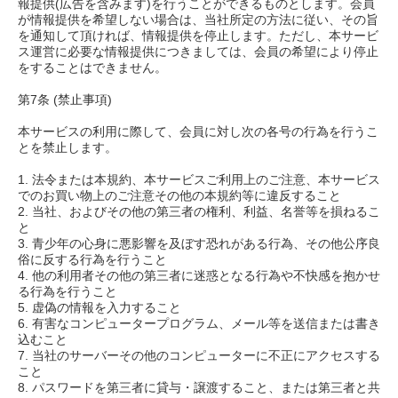
報提供(広告を含みます)を行うことができるものとします。会員
が情報提供を希望しない場合は、当社所定の方法に従い、その旨
を通知して頂ければ、情報提供を停止します。ただし、本サービ
ス運営に必要な情報提供につきましては、会員の希望により停止
をすることはできません。
第7条 (禁止事項)
本サービスの利用に際して、会員に対し次の各号の行為を行うこ
とを禁止します。
1. 法令または本規約、本サービスご利用上のご注意、本サービス
でのお買い物上のご注意その他の本規約等に違反すること
2. 当社、およびその他の第三者の権利、利益、名誉等を損ねるこ
と
3. 青少年の心身に悪影響を及ぼす恐れがある行為、その他公序良
俗に反する行為を行うこと
4. 他の利用者その他の第三者に迷惑となる行為や不快感を抱かせ
る行為を行うこと
5. 虚偽の情報を入力すること
6. 有害なコンピュータープログラム、メール等を送信または書き
込むこと
7. 当社のサーバーその他のコンピューターに不正にアクセスする
こと
8. パスワードを第三者に貸与・譲渡すること、または第三者と共