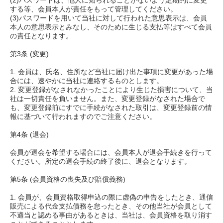
(2)パスワードは、他人に知られることがないよう定期的に変更
する等、会員本人が責任をもって管理してください。
(3)パスワードを用いて当社に対して行われた意思表示は、会員
本人の意思表示とみなし、そのために生じる支払等はすべて会員
の責任となります。
第3条 (変更)
1. 会員は、氏名、住所など当社に届け出た事項に変更があった場
合には、速やかに当社に連絡するものとします。
2. 変更登録がなされなかったことにより生じた損害について、当
社は一切責任を負いません。また、変更登録がなされた場合で
も、変更登録前にすでに手続がなされた取引は、変更登録前の情
報に基づいて行われますのでご注意ください。
第4条 (退会)
会員が退会を希望する場合には、会員本人が退会手続きを行って
ください。所定の退会手続の終了後に、退会となります。
第5条 (会員資格の喪失及び賠償義務)
1. 会員が、会員資格取得申込の際に虚偽の申告をしたとき、通信
販売による代金支払債務を怠ったとき、その他当社が会員として
不適当と認める事由があるときは、当社は、会員資格を取り消す