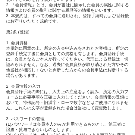
2. 「会員情報」とは、会員が当社に開示した会員の属性に関する
情報および会員の取引に関する履歴等の情報をいいます。
3. 本規約は、すべての会員に適用され、登録手続時および登録後
にお守りいただく規約です。
第2条 (登録)
1. 会員資格
本規約に同意の上、所定の入会申込みをされたお客様は、所定の
登録手続完了後に会員としての資格を有します。会員登録手続
は、会員となるご本人が行ってください。代理による登録は一切
認められません。なお、過去に会員資格が取り消された方やその
他当社が相応しくないと判断した方からの会員申込はお断りする
場合があります。
2. 会員情報の入力
会員登録手続の際には、入力上の注意をよく読み、所定の入力フ
ォームに必要事項を正確に入力してください。会員情報の登録に
おいて、特殊記号・旧漢字・ローマ数字などはご使用になれませ
ん。これらの文字が登録された場合は当社にて変更致します。
3. パスワードの管理
(1)パスワードは会員本人のみが利用できるものとし、第三者に
譲渡・貸与できないものとします。