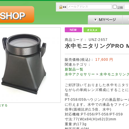
記憶
商品コード：
UNZ-2657
水中モニタリングPRO 
販売価格(税込)：
17,600
円
関連カテゴリ：
新製品一覧
水中アクセサリー
>
水中モニタリン
ご好評頂いておりました水中モニタリ
ながらの単純レンズ構成にすること
現。
PT-058/059ハウジングの液晶部
に行えます。水中での液晶をファイン
大する
倍率(面積比約1.5倍、水中)
対応機種:PT-056/PT-058/PT-059
寸法:77(W)x84(H)x62(D)mm
重量:約173g
耐圧深度:40M