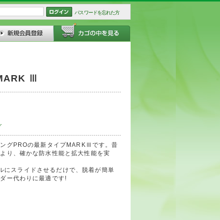
パスワードを忘れた方
MARK Ⅲ
グ
ングPROの最新タイプMARKⅢです。昔
により、確かな防水性能と拡大性能を実
レールにスライドさせるだけで、脱着が簡単
ダー代わりに最適です!