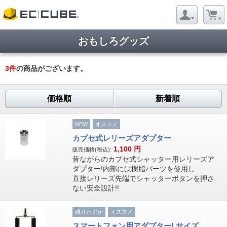
おもしろグッズ
3
件
の商品がございます。
価格順
新着順
NEW
オススメ
カブセ式レリーズアダプター
1,100
円
販売価格(税込):
昔ながらのカブセ式シャッター用レリーズア
ダプター!内部には樹脂パーツを使用し
直接レリーズ先端でシャッターボタンを押さ
ない安全設計!!
残りわずか
オススメ
スマートフォン用アダプターLサイズ