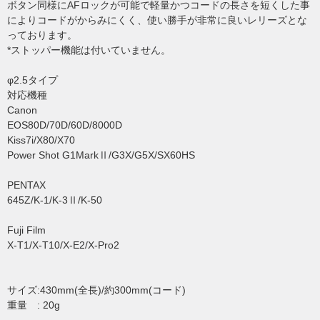
ボタン同様にAFロックが可能で軽量かつコードの長さを短くした事
によりコードがからみにくく、使い勝手が非常に良いレリーズとな
っております。
*ストッパー機能は付いていません。
φ2.5タイプ
対応機種
Canon
EOS80D/70D/60D/8000D
Kiss7i/X80/X70
Power Shot G1MarkⅡ/G3X/G5X/SX60HS
PENTAX
645Z/K-1/K-3Ⅱ/K-50
Fuji Film
X-T1/X-T10/X-E2/X-Pro2
サイズ:430mm(全長)/約300mm(コード)
重量 : 20g