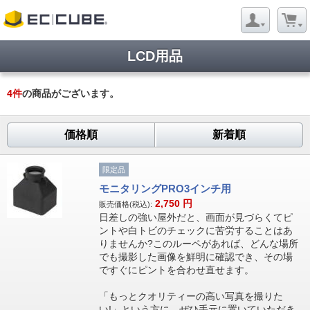
LCD用品
4
件
の商品がございます。
価格順
新着順
限定品
モニタリングPRO3インチ用
2,750
円
販売価格(税込):
日差しの強い屋外だと、画面が見づらくてピ
ントや白トビのチェックに苦労することはあ
りませんか?このルーペがあれば、どんな場所
でも撮影した画像を鮮明に確認でき、その場
ですぐにピントを合わせ直せます。
「もっとクオリティーの高い写真を撮りた
い!」という方に、ぜひ手元に置いていただき