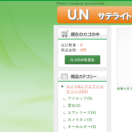
Photo / Imaging accessories
合計数量：
0
商品金額：
0円
カメラ&ビデオアクセ
画像を拡
サリー(204)
アイカップ(5)
雲台(3)
エアレリーズ(4)
カメラネジ(3)
キーホルダー(3)