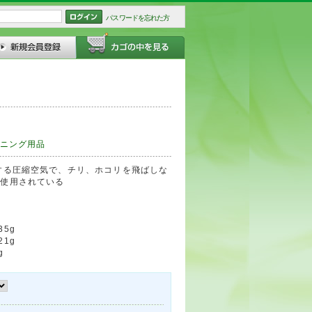
パスワードを忘れた方
ニング用品
する圧縮空気で、チリ、ホコリを飛ばしな
す使用されている
35g
21g
g