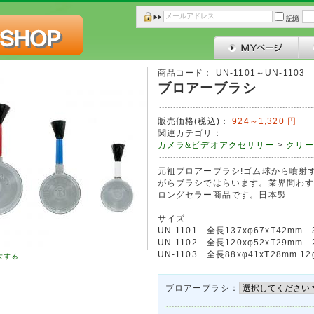
記憶
商品コード：
UN-1101～UN-1103
ブロアーブラシ
販売価格(税込)：
924～1,320
円
関連カテゴリ：
カメラ&ビデオアクセサリー
>
クリー
元祖ブロアーブラシ!ゴム球から噴射
がらブラシではらいます。業界問わ
ロングセラー商品です。日本製
サイズ
UN-1101 全長137xφ67xT42mm 
UN-1102 全長120xφ52xT29mm 
UN-1103 全長88xφ41xT28mm 12
大する
ブロアーブラシ：