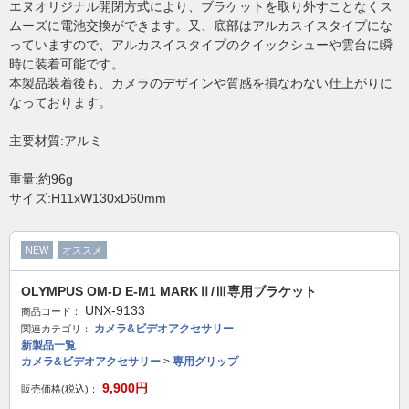
エヌオリジナル開閉方式により、ブラケットを取り外すことなくス
ムーズに電池交換ができます。又、底部はアルカスイスタイプにな
っていますので、アルカスイスタイプのクイックシューや雲台に瞬
時に装着可能です。
本製品装着後も、カメラのデザインや質感を損なわない仕上がりに
なっております。
主要材質:アルミ
重量:約96g
サイズ:H11xW130xD60mm
NEW
オススメ
OLYMPUS OM-D E-M1 MARKⅡ/Ⅲ専用ブラケット
UNX-9133
商品コード：
カメラ&ビデオアクセサリー
関連カテゴリ：
新製品一覧
カメラ&ビデオアクセサリー
>
専用グリップ
9,900
円
販売価格(税込)：