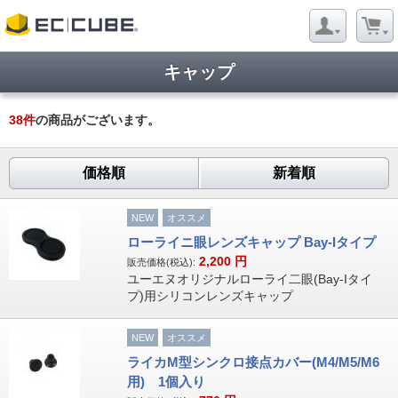
キャップ
38
件
の商品がございます。
価格順
新着順
NEW
オススメ
ローライニ眼レンズキャップ Bay-Iタイプ
2,200
円
販売価格(税込):
ユーエヌオリジナルローライ二眼(Bay-Iタイ
プ)用シリコンレンズキャップ
NEW
オススメ
ライカM型シンクロ接点カバー(M4/M5/M6
用) 1個入り