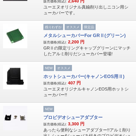
2,640
円
販売価格(税込):
ユーエヌオリジナル真鍮削り出しニコン用シ
ューカバーです。
残りわずか
オススメ
限定品
メタルシューカバーFor GRⅡ(グリーン)
2,200
円
販売価格(税込):
GRⅡの限定リングキャップグリーンにマッチ
したアルミ削りだシューカバー登場!
NEW
オススメ
ホットシューカバー(キャノンEOS用Ⅱ)
407
円
販売価格(税込):
ユーエヌオリジナルキャノンEOS用ホットシ
ューカバー!!
NEW
プロビデオシューアダプター
3,300
円
販売価格(税込):
あったら便利なシューアダプター!!アルミ削り
出しシュー&シューバネ付きのプロビデオシュ