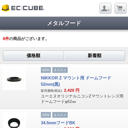
メタルフード
8
件
の商品がございます。
価格順
新着順
NEW
オススメ
NIKKOR Z マウント用 ドームフード
52mm(黒)
2,420
円
販売価格(税込):
ユーエヌオリジナルニコンZマウントレンズ用
ドームフードφ52㎜
NEW
オススメ
34.5mmフードBK