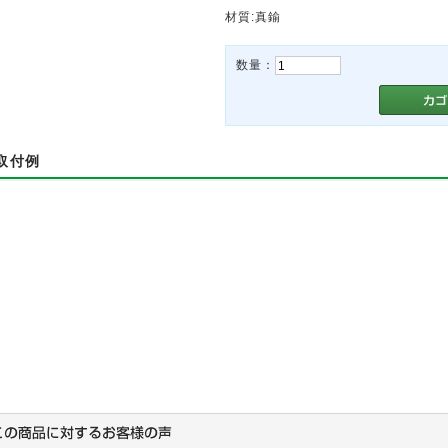
材質:真鍮
数量：
取付例