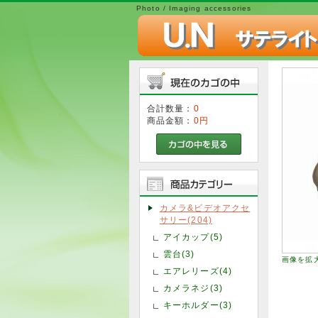
Photo / Imaging accessories
合計数量：
0
商品金額：
0円
カメラ&ビデオアクセ
サリー(204)
アイカップ(5)
雲台(3)
画像を拡
エアレリーズ(4)
カメラネジ(3)
キーホルダー(3)