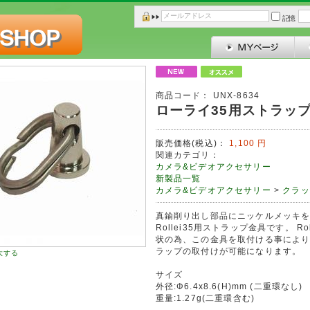
記憶
商品コード：
UNX-8634
ローライ35用ストラ
販売価格(税込)：
1,100
円
関連カテゴリ：
カメラ&ビデオアクセサリー
新製品一覧
カメラ&ビデオアクセサリー
>
クラッ
真鍮削り出し部品にニッケルメッキ
Rollei35用ストラップ金具です。 R
状の為、この金具を取付ける事によ
ラップの取付けが可能になります。
大する
サイズ
外径:Φ6.4x8.6(H)mm (二重環なし)
重量:1.27g(二重環含む)