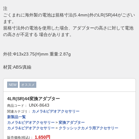
注
ごくまれに海外製の電池は規格寸法(5.4mm)外のLR(SR)44がござい
ます。
規格寸法外の電池を使用した場合、アダプターの高さに対して電池
の高さが不足する 場合があります。
外径:Φ13x23.75(H)mm 重量:2.87g
材質:ABS/真鍮
NEW
オススメ
4LR(SR)44変換アダプター
UNX-8643
商品コード：
カメラ&ビデオアクセサリー
関連カテゴリ：
新製品一覧
カメラ&ビデオアクセサリー
>
変換アダプター
カメラ&ビデオアクセサリー
>
クラッシックカメラ用アクセサリー
1,650
円
販売価格(税込)：