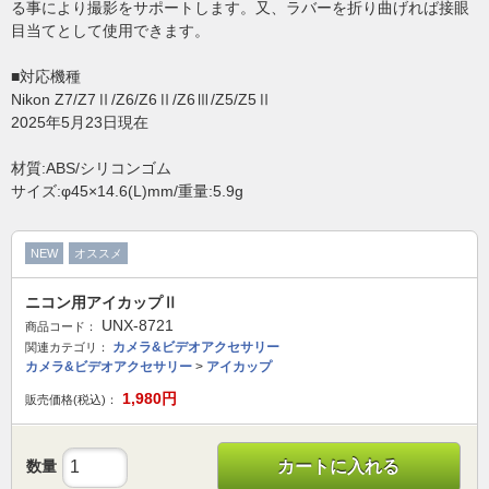
る事により撮影をサポートします。又、ラバーを折り曲げれば接眼
目当てとして使用できます。
■対応機種
Nikon Z7/Z7Ⅱ/Z6/Z6Ⅱ/Z6Ⅲ/Z5/Z5Ⅱ
2025年5月23日現在
材質:ABS/シリコンゴム
サイズ:φ45×14.6(L)mm/重量:5.9g
NEW
オススメ
ニコン用アイカップⅡ
UNX-8721
商品コード：
カメラ&ビデオアクセサリー
関連カテゴリ：
カメラ&ビデオアクセサリー
>
アイカップ
1,980
円
販売価格(税込)：
数量
カートに入れる